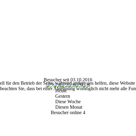
Besucher seit 03.10.2016
ell für den Betrieb der Seite, während andere uns helfen, diese Websit
 beachten Sie, dass bei einer Ablehnung womöglich nicht mehr alle Funk
Heute
Gestern
Diese Woche
Diesen Monat
Besucher online
4