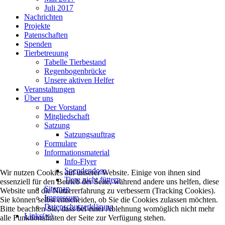
Juli 2017
Nachrichten
Projekte
Patenschaften
Spenden
Tierbetreuung
Tabelle Tierbestand
Regenbogenbrücke
Unsere aktiven Helfer
Veranstaltungen
Über uns
Der Vorstand
Mitgliedschaft
Satzung
Satzungsauftrag
Formulare
Informationsmaterial
Info-Flyer
Spendendose
Wir nutzen Cookies auf unserer Website. Einige von ihnen sind
Tiere nicht füttern
essenziell für den Betrieb der Seite, während andere uns helfen, diese
Sitemap
Website und die Nutzererfahrung zu verbessern (Tracking Cookies).
Impressum
Sie können selbst entscheiden, ob Sie die Cookies zulassen möchten.
Datenschutzerklärung
Bitte beachten Sie, dass bei einer Ablehnung womöglich nicht mehr
Links(∞)
alle Funktionalitäten der Seite zur Verfügung stehen.