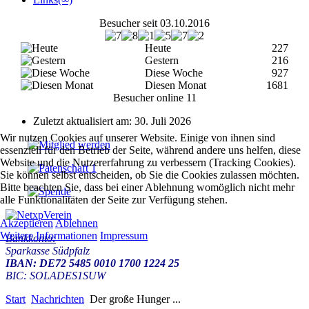
Besucher seit 03.10.2016
Heute
227
Gestern
216
Diese Woche
927
Diesen Monat
1681
Besucher online
11
Zuletzt aktualisiert am: 30. Juli 2026
Wir nutzen Cookies auf unserer Website. Einige von ihnen sind
essenziell für den Betrieb der Seite, während andere uns helfen, diese
Website und die Nutzererfahrung zu verbessern (Tracking Cookies).
Sie können selbst entscheiden, ob Sie die Cookies zulassen möchten.
Bitte beachten Sie, dass bei einer Ablehnung womöglich nicht mehr
alle Funktionalitäten der Seite zur Verfügung stehen.
Akzeptieren
Ablehnen
Weitere Informationen
Impressum
Bankkonto:
Sparkasse Südpfalz
IBAN: DE72 5485 0010 1700 1224 25
BIC: SOLADES1SUW
Start
Nachrichten
Der große Hunger ...