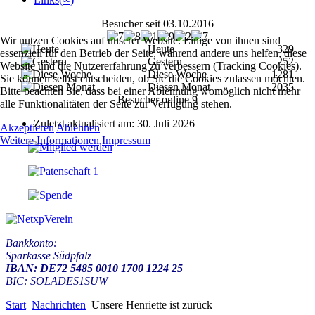
Besucher seit 03.10.2016
Wir nutzen Cookies auf unserer Website. Einige von ihnen sind
Heute
329
essenziell für den Betrieb der Seite, während andere uns helfen, diese
Gestern
252
Website und die Nutzererfahrung zu verbessern (Tracking Cookies).
Diese Woche
1281
Sie können selbst entscheiden, ob Sie die Cookies zulassen möchten.
Diesen Monat
2035
Bitte beachten Sie, dass bei einer Ablehnung womöglich nicht mehr
Besucher online
9
alle Funktionalitäten der Seite zur Verfügung stehen.
Zuletzt aktualisiert am: 30. Juli 2026
Akzeptieren
Ablehnen
Weitere Informationen
Impressum
Bankkonto:
Sparkasse Südpfalz
IBAN: DE72 5485 0010 1700 1224 25
BIC: SOLADES1SUW
Start
Nachrichten
Unsere Henriette ist zurück